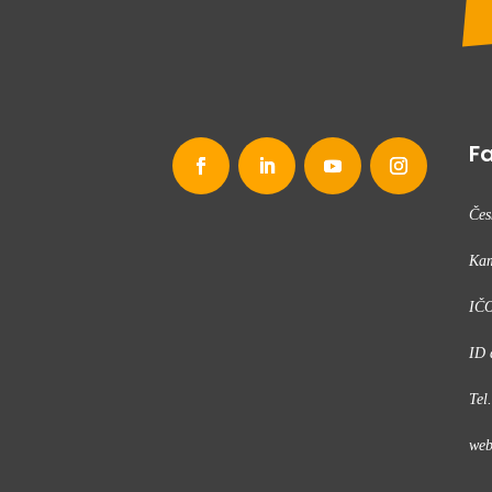
Fa
Čes
Kam
IČO
ID 
Tel
web