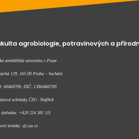
kulta agrobiologie, potravinových a přírodn
ká zemědělská univerzita v Praze
ýcká 129, 165 00 Praha – Suchdol
: 60460709, DIČ: CZ60460709
datové schránky ČZU: 3hdj9cb
. ústředna: +420 224 381 111
ové stránky: af.czu.cz